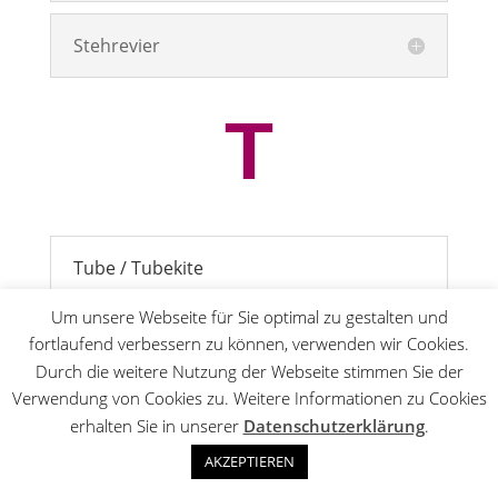
Stehrevier
T
Tube / Tubekite
Die Tube ist der Teil des Kites der zusammen
Um unsere Webseite für Sie optimal zu gestalten und
mit den Struts aufgepumpt wird und Ihm
fortlaufend verbessern zu können, verwenden wir Cookies.
seine typische Form verleiht.
Durch die weitere Nutzung der Webseite stimmen Sie der
Verwendung von Cookies zu. Weitere Informationen zu Cookies
In der Tube steckt die Bladder (also die Blase),
erhalten Sie in unserer
Datenschutzerklärung
.
ein Plastikschlauch, der dicht ist und die Luft
hält.
AKZEPTIEREN
Tubekites sind stabil und recht einfach zu