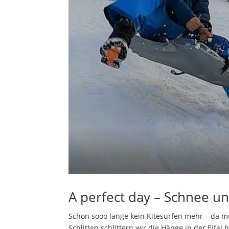
A perfect day – Schnee und
Schon sooo lange kein Kitesurfen mehr – da m
Schlitten schlittern wir die Hänge in der Eifel 