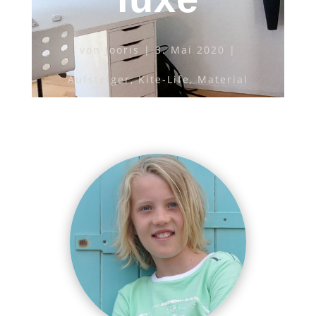
von
Jooris
3. Mai 2020
Aufsteiger
,
Kite-Life
,
Material